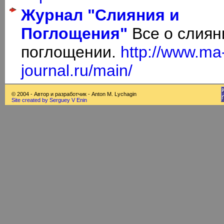
Журнал "Слияния и
Поглощения"
Все о слиян
поглощении.
http://www.ma
journal.ru/main/
© 2004 - Автор и разработчик - Anton M. Lychagin
Site created by Serguey V Enin